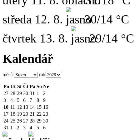
úterý
11. 8.
31/18 °C
středa
12. 8.
30/14 °C
čtvrtek
13. 8.
29/14 °C
Kalendář
měsíc
rok
Po
Út
St
Čt
Pá
So
Ne
27
28
29
30
31
1
2
3
4
5
6
7
8
9
10
11
12
13
14
15
16
17
18
19
20
21
22
23
24
25
26
27
28
29
30
31
1
2
3
4
5
6