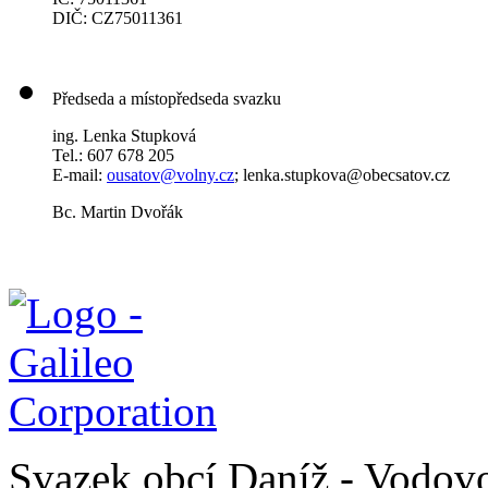
DIČ: CZ75011361
Předseda a místopředseda svazku
ing. Lenka Stupková
Tel.: 607 678 205
E-mail:
ousatov@volny.cz
; lenka.stupkova@obecsatov.cz
Bc. Martin Dvořák
Svazek obcí Daníž - Vodo